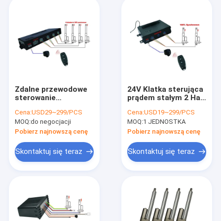
Zdalne przewodowe
24V Klatka sterująca
sterowanie
prądem stałym 2 Hall
przełącznikiem
Linear Actuators
Cena:
USD29~299/PCS
Cena:
USD19~299/PCS
kołyskowym 4
Controllers Remote
MOQ:
do negocjacji
MOQ:
1 JEDNOSTKA
kontrolery
Control 50M
siłowników liniowych
433.92MHz
Pobierz najnowszą cenę
Pobierz najnowszą cenę
Halla
Skontaktuj się teraz
Skontaktuj się teraz