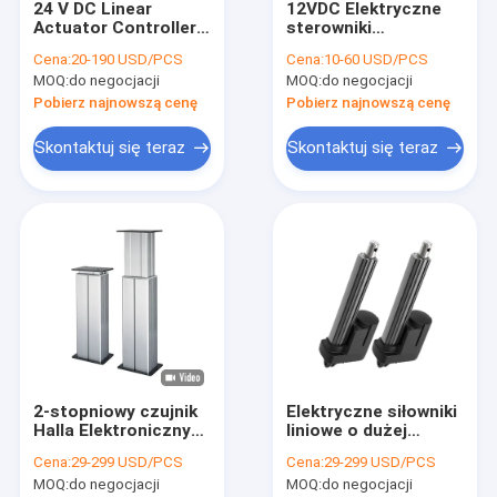
24 V DC Linear
12VDC Elektryczne
Wycieczka po fabryce
Actuator Controllers
sterowniki
System 25A Maks.
aktuatorów liniowych
Cena:
20-190 USD/PCS
Cena:
10-60 USD/PCS
prąd
bezprzewodowe z
Kontrola jakości
MOQ:
do negocjacji
MOQ:
do negocjacji
kluczami SGS
Pobierz najnowszą cenę
Pobierz najnowszą cenę
Skontaktuj się z nami
Skontaktuj się teraz
Skontaktuj się teraz
Aktualności
Poprosić o wycenę
Sterowniki siłowników liniowych
Elektryczne siłowniki liniowe
2-stopniowy czujnik
Elektryczne siłowniki
Siłowniki liniowe o dużej wytrzymałości
Halla Elektroniczny
liniowe o dużej
siłownik kolumny
wytrzymałości 24 V
Siłownik kolumny podnoszącej
Cena:
29-299 USD/PCS
Cena:
29-299 USD/PCS
podnoszącej stół
DC 6000N IP69 Niski
MOQ:
do negocjacji
MOQ:
do negocjacji
operacyjny 4500N
poziom hałasu