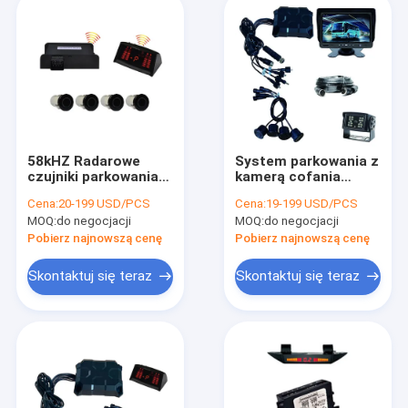
58kHZ Radarowe
System parkowania z
czujniki parkowania
kamerą cofania
4m 200mA
pojazdów
Cena:
20-199 USD/PCS
Cena:
19-199 USD/PCS
Bezprzewodowe
użytkowych z
MOQ:
do negocjacji
MOQ:
do negocjacji
czujniki cofania
monitorem 7"
Wyświetlacz LED
Pobierz najnowszą cenę
Pobierz najnowszą cenę
samochodów
ciężarowych
Skontaktuj się teraz
Skontaktuj się teraz