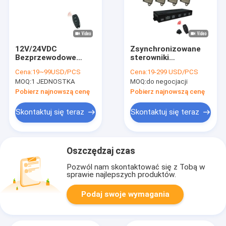
12V/24VDC
Zsynchronizowane
Bezprzewodowe
sterowniki
programowalne
siłowników liniowych
Cena:
19~99USD/PCS
Cena:
19-299 USD/PCS
sterowniki
12 V 24 V dla 3 lub 4
MOQ:
1 JEDNOSTKA
MOQ:
do negocjacji
aktuatorów liniowych
siłowników
20A z ochroną przed
Pobierz najnowszą cenę
Pobierz najnowszą cenę
prądem
Skontaktuj się teraz
Skontaktuj się teraz
Oszczędzaj czas
Pozwól nam skontaktować się z Tobą w
sprawie najlepszych produktów.
Podaj swoje wymagania