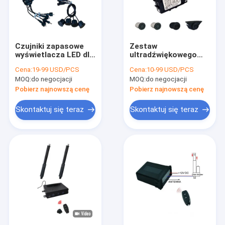
Czujniki zapasowe
Zestaw
wyświetlacza LED dla
ultradźwiękowego
Tucks i autobusów z
tylnego czujnika
Cena:
19-99 USD/PCS
Cena:
10-99 USD/PCS
czterema tylnymi
parkowania LED, 2,5-
MOQ:
do negocjacji
MOQ:
do negocjacji
czujnikami
metrowy czujnik
unikania kolizji
Pobierz najnowszą cenę
Pobierz najnowszą cenę
Skontaktuj się teraz
Skontaktuj się teraz
Dom
Produkty
O nas