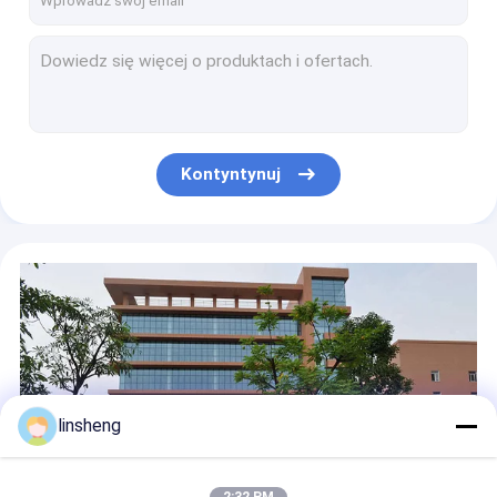
12V 4-kanałowe sterowniki siłowników liniowych Sterownik silnika z certyfikatami FCC CE SGS
Sterowniki elektryczne pojedynczego siłownika liniowego Programowalne IP66
25A Bezprzewodowy zdalny kontroler położenia siłownika liniowego 433,92 MHz
25A 24 V DC Siłownik liniowy Bezprzewodowy pilot zdalnego sterowania / przewodowy przełącznik kołyskowy
4 kontrolery zsynchronizowanych liniowych siłowników Halla Kontroler potencjometru Max 30A
Kontyntynuj
Elektryczne siłowniki podnoszenia 6000N Push 24 V Micro Linear Actuator Przełącznik kontaktronowy
Siłowniki liniowe 24 V 4-calowe 4500N In Push 20mm - 500mm
Małe liniowe siłowniki rurowe o dużej prędkości do montażu równoległego ze stali nierdzewnej
Wodoodporny siłownik liniowy o dużej wytrzymałości 24V IP66 2500N
Siłownik liniowy 12 V o dużej wytrzymałości 36 V IP69 Elektryczny
linsheng