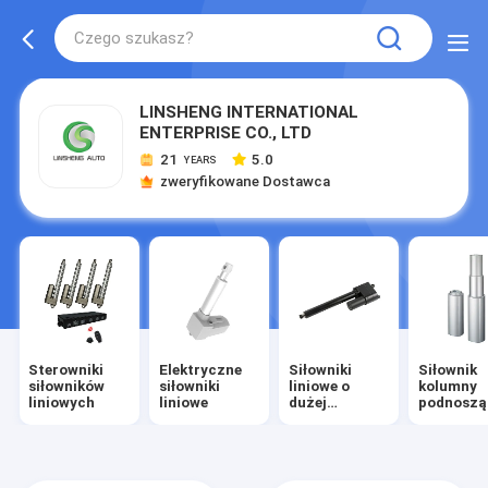
LINSHENG INTERNATIONAL
ENTERPRISE CO., LTD
21
5.0
YEARS
zweryfikowane Dostawca
Sterowniki
Elektryczne
Siłowniki
Siłownik
siłowników
siłowniki
liniowe o
kolumny
liniowych
liniowe
dużej
podnoszą
wytrzymałości