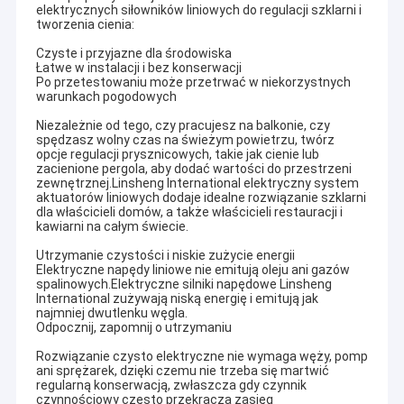
elektrycznych siłowników liniowych do regulacji szklarni i
tworzenia cienia:
Czyste i przyjazne dla środowiska
Łatwe w instalacji i bez konserwacji
Po przetestowaniu może przetrwać w niekorzystnych
warunkach pogodowych
Niezależnie od tego, czy pracujesz na balkonie, czy
spędzasz wolny czas na świeżym powietrzu, twórz
opcje regulacji prysznicowych, takie jak cienie lub
zacienione pergola, aby dodać wartości do przestrzeni
zewnętrznej.Linsheng International elektryczny system
aktuatorów liniowych dodaje idealne rozwiązanie szklarni
dla właścicieli domów, a także właścicieli restauracji i
kawiarni na całym świecie.
Utrzymanie czystości i niskie zużycie energii
Elektryczne napędy liniowe nie emitują oleju ani gazów
spalinowych.Elektryczne silniki napędowe Linsheng
International zużywają niską energię i emitują jak
najmniej dwutlenku węgla.
Odpocznij, zapomnij o utrzymaniu
Rozwiązanie czysto elektryczne nie wymaga węży, pomp
ani sprężarek, dzięki czemu nie trzeba się martwić
regularną konserwacją, zwłaszcza gdy czynnik
czynnościowy często przekracza zasięg