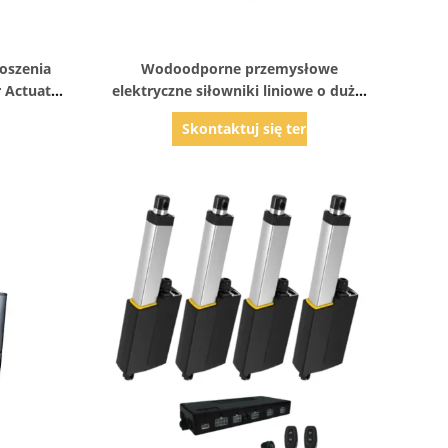
Pokaż szczegóły
noszenia
Wodoodporne przemysłowe
r Actuator
elektryczne siłowniki liniowe o dużej
nowy
prędkości 5000N Max Thrust
az
Skontaktuj się teraz