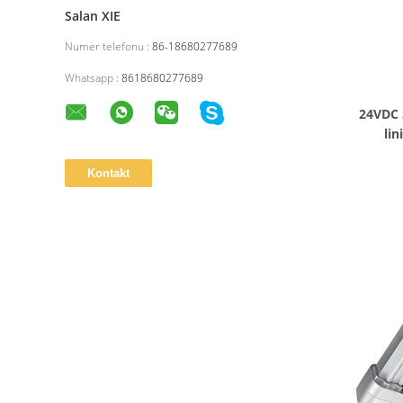
Salan XIE
Numer telefonu :
86-18680277689
Whatsapp :
8618680277689
24VDC 
li