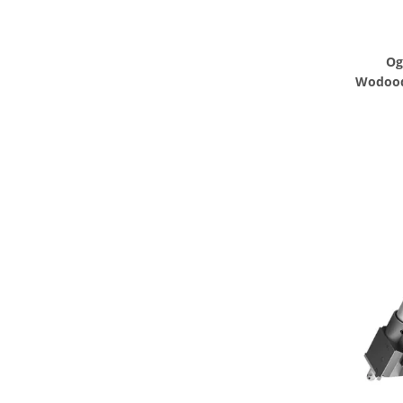
Og
Wodoodp
lin