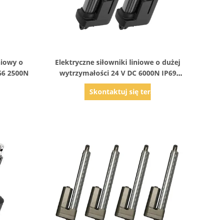
Pokaż szczegóły
niowy o
Elektryczne siłowniki liniowe o dużej
66 2500N
wytrzymałości 24 V DC 6000N IP69
Niski poziom hałasu
az
Skontaktuj się teraz