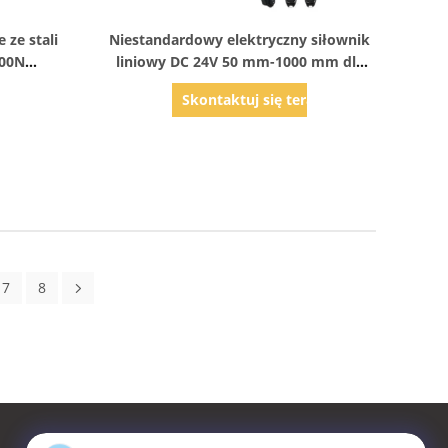
Pokaż szczegóły
 ze stali
Niestandardowy elektryczny siłownik
000N
liniowy DC 24V 50 mm-1000 mm dla
automatyki przemysłowej
az
Skontaktuj się teraz
7
8