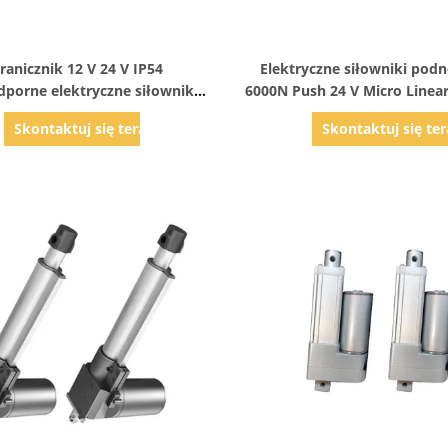
Pokaż szczegóły
Pokaż szczegóły
ranicznik 12 V 24 V IP54
Elektryczne siłowniki pod
orne elektryczne siłowniki
6000N Push 24 V Micro Linea
iowe o małych rozmiarach
Przełącznik kontaktro
Skontaktuj się teraz
Skontaktuj się ter