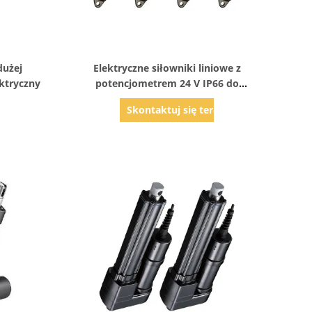
Pokaż szczegóły
dużej
Elektryczne siłowniki liniowe z
ektryczny
potencjometrem 24 V IP66 do
zastosowań w środowisku biurowym
az
Skontaktuj się teraz