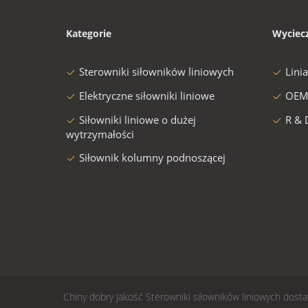
Kategorie
Wyciec
Sterowniki siłowników liniowych
Lini
Elektryczne siłowniki liniowe
OEM
Siłowniki liniowe o dużej
R & 
wytrzymałości
Siłownik kolumny podnoszącej
Chiny dobry Jakość Sterowniki siłowników liniowych do