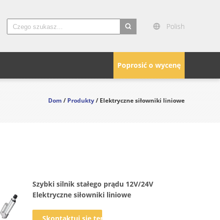
Polish
search
Poprosić o wycenę
Dom
/
Produkty
/ Elektryczne siłowniki liniowe
Szybki silnik stałego prądu 12V/24V
Elektryczne siłowniki liniowe
Skontaktuj się teraz