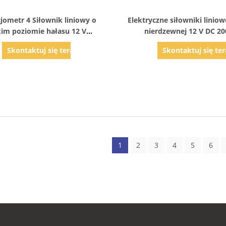
Pokaż szczegóły
Pokaż szczegóły
jometr 4 Siłownik liniowy o
Elektryczne siłowniki liniowe
kim poziomie hałasu 12 V
nierdzewnej 12 V DC 2
oodporny z ręczną korbą
Dostosowanie
Skontaktuj się teraz
Skontaktuj się ter
1
2
3
4
5
6