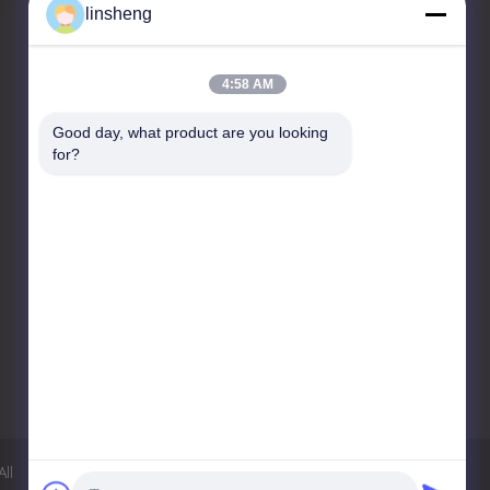
linsheng
Skontaktuj się z nami
4:58 AM
LINSHENG INTERNATIONAL
ENTERPRISE CO., LTD
Good day, what product are you looking 
for?
No.1, HongBaFang
Industrial Park, Shiji Rd,
GuanChong, Shiji, PanYu
District, (511450)
Guangzhou, Chiny
86-20-39165268
info@linsheng-
auto.com
ll
Polityka prywatności
Sitemap
Strona mobilna