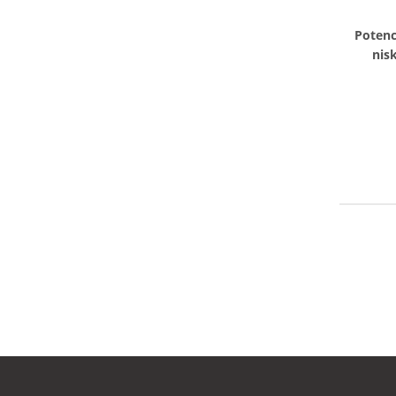
Potenc
nis
wod