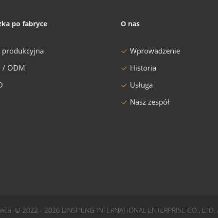
zka po fabryce
O nas
a produkcyjna
Wprowadzenie
 / ODM
Historia
D
Usługa
Nasz zespół
stawca. © 2022 - 2026 LINSHENG INTERNATIONAL ENTERPRISE CO., LTD. A