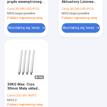
prądu wewnętrznego
Aktuatory Liniowe
Rurowe siłowniki liniowe
24V 675lb IP69K
Silnik elektryczny
Cena:
20-299 USD/PCS
Cena:
20-299 USD/PCS
prądu stałego
MOQ:
Czujniki parkowania ciężarówki
negocjowalne
MOQ:
negocjowalne
Przemysłowy
wodoodporny
Pobierz najnowszą cenę
Pobierz najnowszą cenę
System kamer cofania ciężarówki
Skontaktuj się teraz
Skontaktuj się teraz
Zestawy silników elektrycznych szyb
Siłowniki centralnego zamka
System alarmowy bezpieczeństwa pojazdu
30KG Max. Cios
30mm Mały układ
napędowy do skrytej
Cena:
USD 69~99/PC
szuflady Wciągalny
MOQ:
2
ekran projektor
Pobierz najnowszą cenę