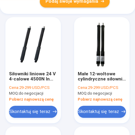
Podaj swoje wymagania
Siłowniki liniowe 24 V
Małe 12-woltowe
4-calowe 4500N In
cylindryczne siłowniki
Push 20mm - 500mm
liniowe o skoku 500
Cena:
29-299 USD/PCS
Cena:
29-299 USD/PCS
mm dla przemysłu o
MOQ:
do negocjacji
MOQ:
do negocjacji
niskim obciążeniu
Pobierz najnowszą cenę
Pobierz najnowszą cenę
Skontaktuj się teraz
Skontaktuj się teraz