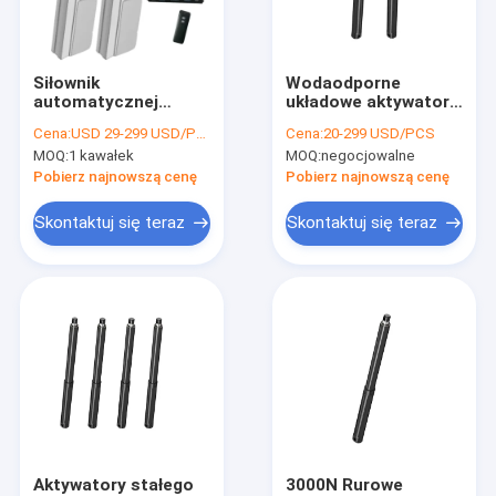
Wycieczka po fabryce
Kontrola jakości
Siłownik
Wodaodporne
automatycznej
układowe aktywatory
Skontaktuj się z nami
wentylacji okiennej
liniowe 12V 300lb
Cena:
USD 29-299 USD/PCS
Cena:
20-299 USD/PCS
DC24V 12V 3500 N
1Inch~30Inch Stroke
MOQ:
1 kawałek
MOQ:
negocjowalne
System zdalnego
Aktualności
sterowania
Pobierz najnowszą cenę
Pobierz najnowszą cenę
Poprosić o wycenę
Skontaktuj się teraz
Skontaktuj się teraz
Sterowniki siłowników liniowych
Elektryczne siłowniki liniowe
Siłowniki liniowe o dużej wytrzymałości
Siłownik kolumny podnoszącej
Aktywatory stałego
3000N Rurowe