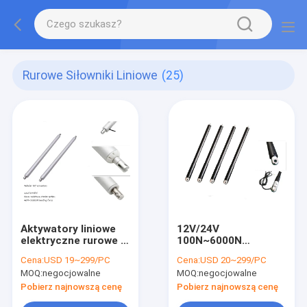
Rurowe Siłowniki Liniowe
(25)
Aktywatory liniowe
12V/24V
elektryczne rurowe o
100N~6000N
napięciu prądu
Wysokiej prędkości
Cena:
USD 19~299/PC
Cena:
USD 20~299/PC
stałego 12V/24V o
prądu stałego
MOQ:
negocjowalne
MOQ:
negocjowalne
wysokim momentu
silnikowanego
obrotowym IP65
cewkowego
Pobierz najnowszą cenę
Pobierz najnowszą cenę
aktuatora liniowego