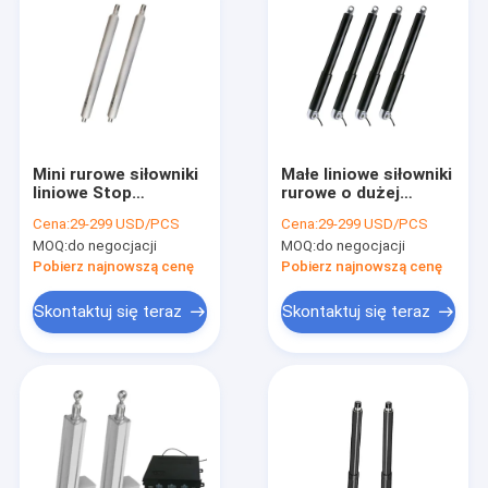
Mini rurowe siłowniki
Małe liniowe siłowniki
liniowe Stop
rurowe o dużej
aluminium, małe
prędkości do
Cena:
29-299 USD/PCS
Cena:
29-299 USD/PCS
siłowniki zdalnego
montażu
MOQ:
do negocjacji
MOQ:
do negocjacji
sterowania 12 V
równoległego ze stali
nierdzewnej
Pobierz najnowszą cenę
Pobierz najnowszą cenę
Skontaktuj się teraz
Skontaktuj się teraz
Dom
Produkty
O nas