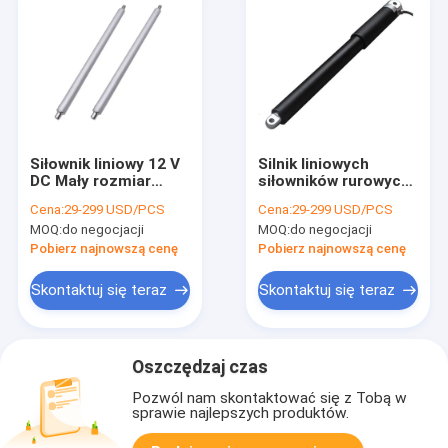
Siłownik liniowy 12 V
Silnik liniowych
DC Mały rozmiar
siłowników rurowych
Krótki skok Wysoka
DC 12V 6000N o
Cena:
29-299 USD/PCS
Cena:
29-299 USD/PCS
siła IP56 Do
skoku 100–500 mm
MOQ:
do negocjacji
MOQ:
do negocjacji
zastosowań
domowych
Pobierz najnowszą cenę
Pobierz najnowszą cenę
Skontaktuj się teraz
Skontaktuj się teraz
Oszczędzaj czas
Pozwól nam skontaktować się z Tobą w
sprawie najlepszych produktów.