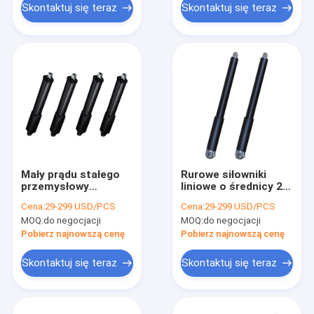
Skontaktuj się teraz
Skontaktuj się teraz
Mały prądu stałego
Rurowe siłowniki
przemysłowy
liniowe o średnicy 26
elektryczny cewkowy
mm IP65
Cena:
29-299 USD/PCS
Cena:
29-299 USD/PCS
siłownik liniowy IP69K
Wodoodporny
MOQ:
do negocjacji
MOQ:
do negocjacji
4500N
siłownik elektryczny
12 V
Pobierz najnowszą cenę
Pobierz najnowszą cenę
Skontaktuj się teraz
Skontaktuj się teraz