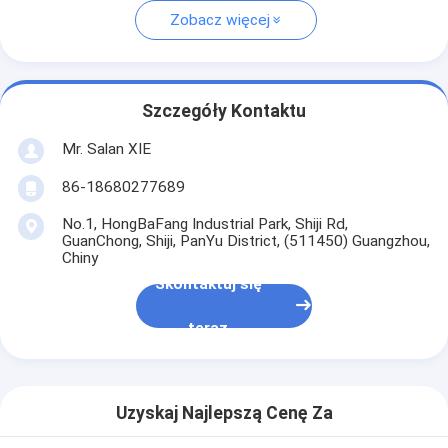
Zobacz więcej
Szczegóły Kontaktu
Mr. Salan XIE
86-18680277689
No.1, HongBaFang Industrial Park, Shiji Rd,
GuanChong, Shiji, PanYu District, (511450) Guangzhou,
Chiny
Skontaktuj się
teraz
Uzyskaj Najlepszą Cenę Za