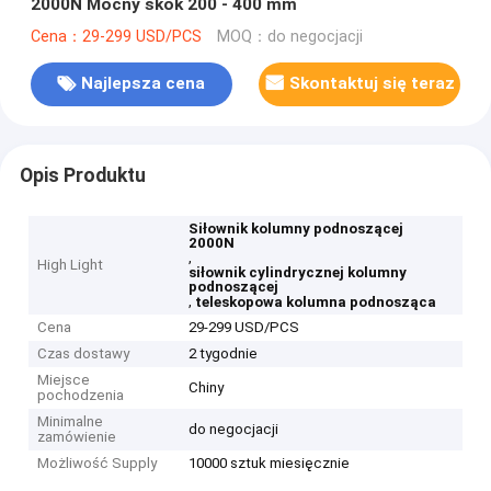
2000N Mocny skok 200 - 400 mm
Cena：29-299 USD/PCS
MOQ：do negocjacji
Najlepsza cena
Skontaktuj się teraz
Opis Produktu
Siłownik kolumny podnoszącej
2000N
,
High Light
siłownik cylindrycznej kolumny
podnoszącej
,
teleskopowa kolumna podnosząca
Cena
29-299 USD/PCS
Czas dostawy
2 tygodnie
Miejsce
Chiny
pochodzenia
Minimalne
do negocjacji
zamówienie
Możliwość Supply
10000 sztuk miesięcznie