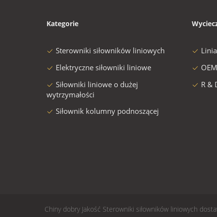
Kategorie
Wyciec
Sterowniki siłowników liniowych
Lini
Elektryczne siłowniki liniowe
OEM
Siłowniki liniowe o dużej
R & 
wytrzymałości
Siłownik kolumny podnoszącej
Chiny dobry Jakość Sterowniki siłowników liniowych do