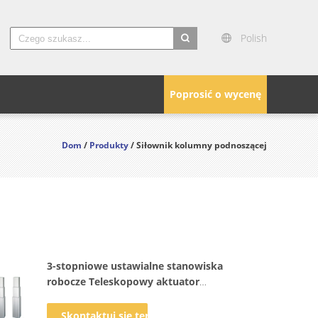
Polish
search
Poprosić o wycenę
Dom
/
Produkty
/ Siłownik kolumny podnoszącej
3-stopniowe ustawialne stanowiska
robocze Teleskopowy aktuator
kolumny podnoszącej
Skontaktuj się teraz