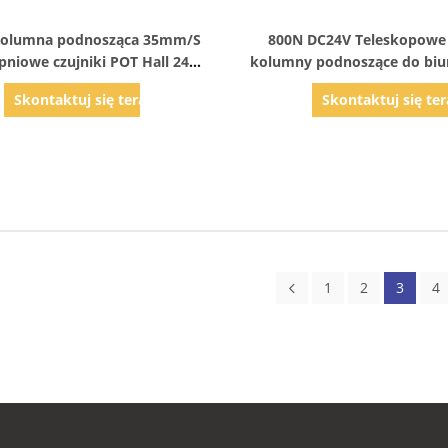
Pokaż szczegóły
Pokaż szczegóły
Kolumna podnosząca 35mm/S
800N DC24V Teleskopowe l
pniowe czujniki POT Hall 24V
kolumny podnoszące do biu
DC 8,6mm/S
stołowych, stolików telew
Skontaktuj się teraz
Skontaktuj się ter
1
2
3
4