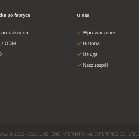
zka po fabryce
O nas
a produkcyjna
Wprowadzenie
 / ODM
Historia
D
Usługa
Nasz zespół
stawca. © 2022 - 2026 LINSHENG INTERNATIONAL ENTERPRISE CO., LTD. A