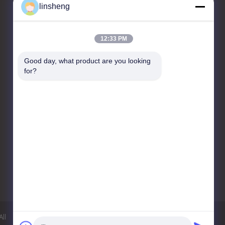
linsheng
Skontaktuj się z nami
12:33 PM
LINSHENG INTERNATIONAL
ENTERPRISE CO., LTD
Good day, what product are you looking 
for?
No.1, HongBaFang
Industrial Park, Shiji Rd,
GuanChong, Shiji, PanYu
District, (511450)
Guangzhou, Chiny
86-20-39165268
info@linsheng-
auto.com
ll
Polityka prywatności
Sitemap
Strona mobilna