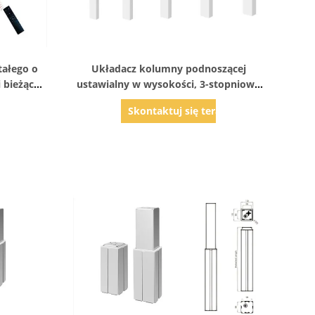
Pokaż szczegóły
tałego o
Układacz kolumny podnoszącej
 bieżącej
ustawialny w wysokości, 3-stopniowy
cych
silnik prądu stałego 24 V
az
Skontaktuj się teraz