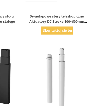
Pokaż szczegóły
acy stołu
Dwuetapowe stery teleskopiczne
u stałego
Aktuatory DC Stroke 100~600mm
Kolumny aluminiowe
az
Skontaktuj się teraz