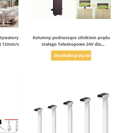
Pokaż szczegóły
ktywatory
Kolumny podnoszące silnikiem prądu
N 12mm/s
stałego Teleskopowe 24V dla
projektów Windach telewizyjnych
az
Skontaktuj się teraz