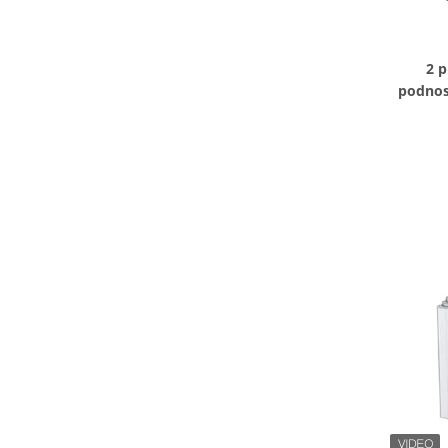
2 
podnos
zestaw 