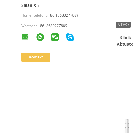
Salan XIE
Numer telefonu :
86-18680277689
Whatsapp :
8618680277689
Silnik
Aktuato