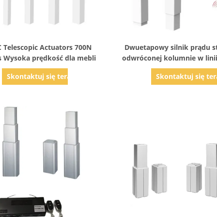
Pokaż szczegóły
Pokaż szczegóły
 Telescopic Actuators 700N
Dwuetapowy silnik prądu s
 Wysoka prędkość dla mebli
odwróconej kolumnie w linii
24 V do mebli podnoszą
Skontaktuj się teraz
Skontaktuj się ter