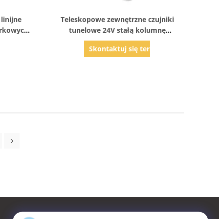
Pokaż szczegóły
inijne
Teleskopowe zewnętrzne czujniki
rkowych,
tunelowe 24V stałą kolumnę
izyjnych
podnoszącą 700N 35mm/S Trzy
az
Skontaktuj się teraz
stopnie