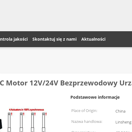
ntrola jakości
Skontaktuj się z nami
Aktualności
 DC Motor 12V/24V Bezprzewodowy Urz
Podstawowe informacje
Place of Origin:
China
Nazwa handlowa:
Linsheng