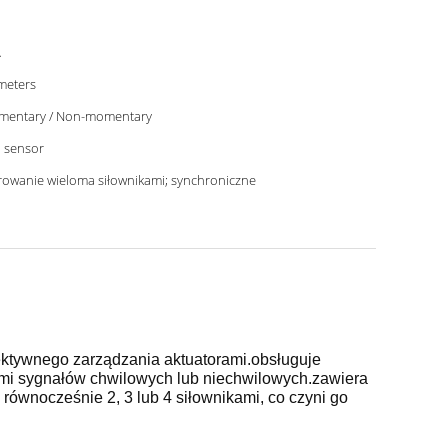
A
30 meters
Momentary / Non-momentary
l sensor
rowanie wieloma siłownikami; synchroniczne
ektywnego zarządzania aktuatorami.obsługuje
mi sygnałów chwilowych lub niechwilowych.zawiera
ównocześnie 2, 3 lub 4 siłownikami, co czyni go