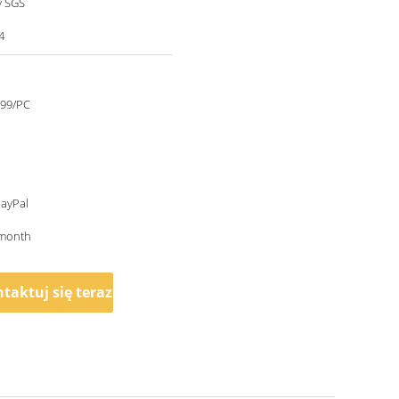
y SGS
4
99/PC
PayPal
month
taktuj się teraz