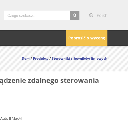
Polish
search
Poprosić o wycenę
Dom
/
Produkty
/
Sterowniki siłowników liniowych
ądzenie zdalnego sterowania
 Auto II MaxM