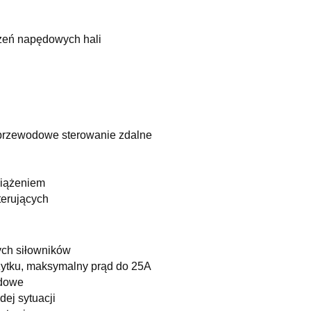
zeń napędowych hali
zprzewodowe sterowanie zdalne
ciążeniem
terujących
ych siłowników
żytku, maksymalny prąd do 25A
odowe
ej sytuacji