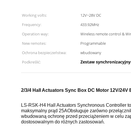
Working volts:
12V~28V DC
Frequency:
433.92MHz
Operation way:
Wireless remote control & Wir
New remotes:
Programmable
Ochrona bezpieczeństwa:
wbudowany
Zestaw synchronizacyjny 
Podkreślić:
2/3/4 Hall Actuators Sync Box DC Motor 12V/24
LS-RSK-H4 Hall Actuators Synchronous Controller t
maksymalny prąd 25AObsługuje zarówno przełącznik
wbudowaną ochronę przed przeciążeniem w celu zape
dostosowalnym do różnych zastosowań.