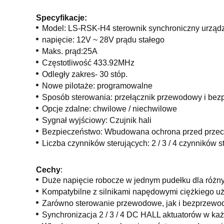
Specyfikacje:
Model: LS-RSK-H4 sterownik synchroniczny urząd
napięcie:
12V ~ 28V prądu stałego
Maks. prąd
:
25A
Częstotliwość
433.92MHz
Odległy zakres
- 30 stóp.
Nowe pilotaże: programowalne
Sposób sterowania: przełącznik przewodowy i be
Opcje zdalne: chwilowe / niechwilowe
Sygnał wyjściowy:
Czujnik hali
Bezpieczeństwo: Wbudowana ochrona przed prze
Liczba czynników sterujących: 2 / 3 / 4 czynników s
Cechy
:
Duże napięcie robocze w jednym pudełku dla różn
Kompatybilne z silnikami napędowymi ciężkiego u
Zarówno sterowanie przewodowe, jak i bezprzew
Synchronizacja 2 / 3 / 4 DC HALL aktuatorów w każd