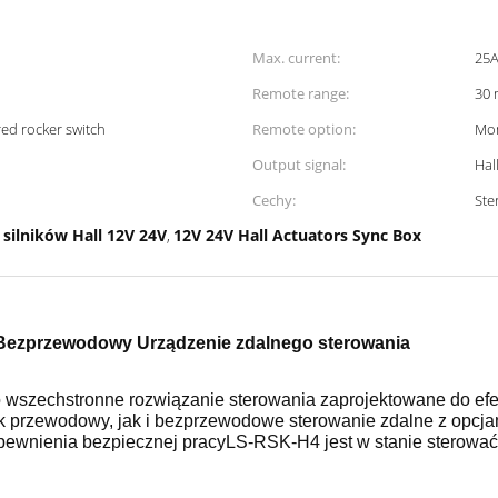
Max. current:
25
Remote range:
ed rocker switch
Remote option:
Output signal:
Hal
Cechy:
Ste
silników Hall 12V 24V
12V 24V Hall Actuators Sync Box
,
V Bezprzewodowy Urządzenie zdalnego sterowania
o wszechstronne rozwiązanie sterowania zaprojektowane do ef
 przewodowy, jak i bezprzewodowe sterowanie zdalne z opcja
wnienia bezpiecznej pracyLS-RSK-H4 jest w stanie sterować r