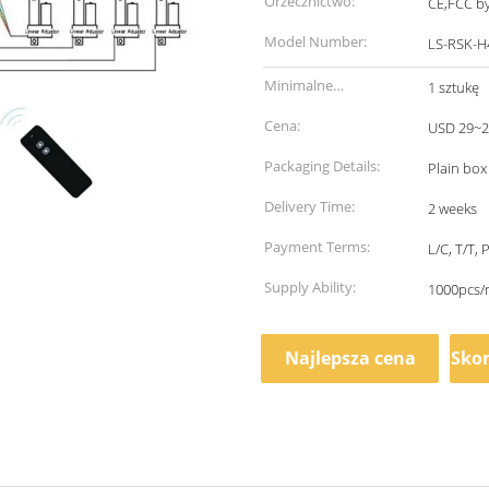
Orzecznictwo:
CE,FCC b
Model Number:
LS-RSK-H
Minimalne
1 sztukę
zamówienie:
Cena:
USD 29~2
Packaging Details:
Plain box
Delivery Time:
2 weeks
Payment Terms:
L/C, T/T, 
Supply Ability:
1000pcs/
Najlepsza cena
Skon